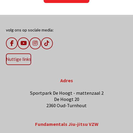
volg ons op sociale media:
F
Y
I
T
a
o
n
i
c
u
s
k
Nuttige links
e
T
t
T
b
u
a
o
o
b
g
k
o
e
r
Adres
k
a
m
Sportpark De Hoogt - mattenzaal 2
De Hoogt 20
2360 Oud-Turnhout
Fundamentals Jiu-jitsu VZW