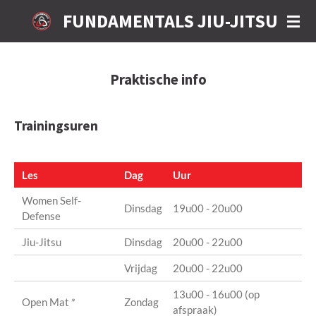
Ga
FUNDAMENTALS JIU-JITSU
direct
naar
de
Praktische info
hoofdinhoud
Trainingsuren
Les
Dag
Uur
Women Self-
Dinsdag
19u00 - 20u00
Defense
Jiu-Jitsu
Dinsdag
20u00 - 22u00
Vrijdag
20u00 - 22u00
13u00 - 16u00 (op
Open Mat *
Zondag
afspraak)