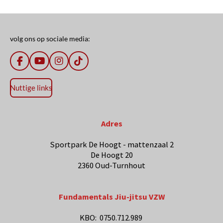
volg ons op sociale media:
F
Y
I
T
a
o
n
i
c
u
s
k
Nuttige links
e
T
t
T
b
u
a
o
o
b
g
k
o
e
r
Adres
k
a
m
Sportpark De Hoogt - mattenzaal 2
De Hoogt 20
2360 Oud-Turnhout
Fundamentals Jiu-jitsu VZW
KBO: 0750.712.989