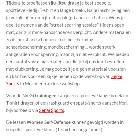
Tijdens je proeflessen
jiu-jitsu
draag je best soepele,
sportieve kledij (T-shirt en lange broek). Na je inschrijving ben
je verplicht om een jiu-jitsupak (gi) aan te schaffen. Wens je
deel te nemen aan de "street sparring sessies" tijdens open
mat, dan zijn mma-handschoenen verplicht. Andere materialen
zoals bokshandschoenen, kruisbescherming,
scheenbescherming, mondbescherming,... worden sterk
aangeraden voor sparring, maar zijn niet verplicht. We bieden
een aantal vaste materialen aan die je bij ons kan bestellen
met clubkorting. Je mag ook zelf je eigen materiaal voorzien
en kan hiervoor een kijkje nemen op de webshop van
Sepai
Sports
in Mol of een andere webshop.
Voor de
No Gi trainingen
kan je een sportieve lange broek en
T-shirt dragen of een rashguard en spats/shorts aanschaffen,
bijvoorbeeld via
Sepai Sports
.
De lessen
Women Self-Defense
kunnen gevolgd worden in
soepele, sportieve kledij (T-shirt en lange broek).