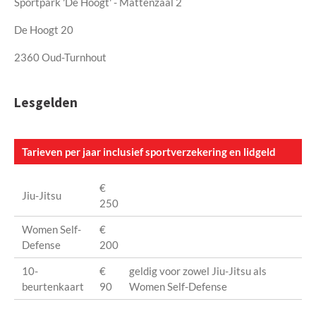
Sportpark 'De Hoogt' - Mattenzaal 2
De Hoogt 20
2360 Oud-Turnhout
Lesgelden
Tarieven per jaar inclusief sportverzekering en lidgeld
€
Jiu-Jitsu
250
Women Self-
€
Defense
200
10-
€
geldig voor zowel Jiu-Jitsu als
beurtenkaart
90
Women Self-Defense