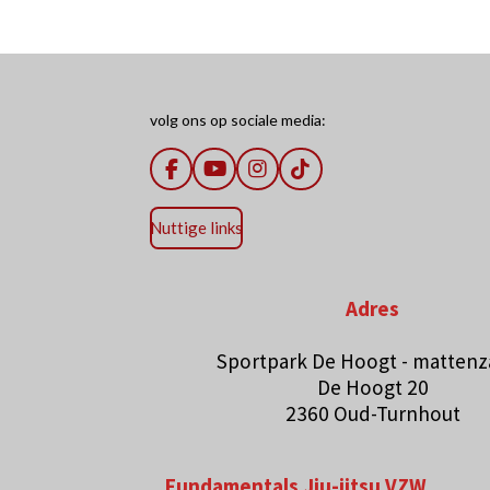
volg ons op sociale media:
F
Y
I
T
a
o
n
i
c
u
s
k
Nuttige links
e
T
t
T
b
u
a
o
o
b
g
k
o
e
r
Adres
k
a
m
Sportpark De Hoogt - mattenz
De Hoogt 20
2360 Oud-Turnhout
Fundamentals Jiu-jitsu VZW