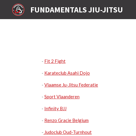
Ga
FUNDAMENTALS JIU-JITSU
direct
naar
de
hoofdinhoud
-
Fit 2 Fight
-
Karateclub Asahi Dojo
-
Vlaamse Ju-Jitsu Federatie
-
Sport Vlaanderen
-
Infinity BJJ
-
Renzo Gracie Belgium
-
Judoclub Oud-Turnhout