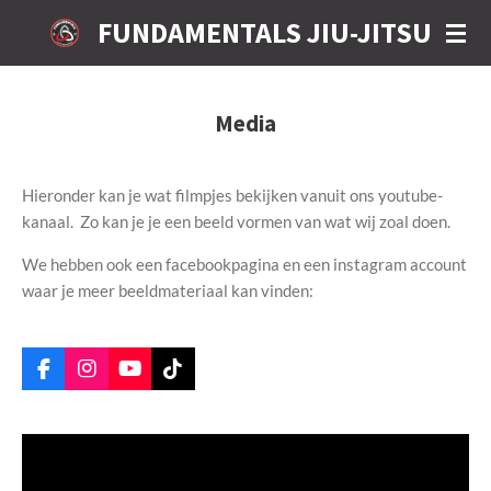
Ga
FUNDAMENTALS JIU-JITSU
direct
naar
de
Media
hoofdinhoud
Hieronder kan je wat filmpjes bekijken vanuit ons youtube-
kanaal. Zo kan je je een beeld vormen van wat wij zoal doen.
We hebben ook een facebookpagina en een instagram account
waar je meer beeldmateriaal kan vinden:
F
I
Y
T
a
n
o
i
c
s
u
k
e
t
T
T
b
a
u
o
o
g
b
k