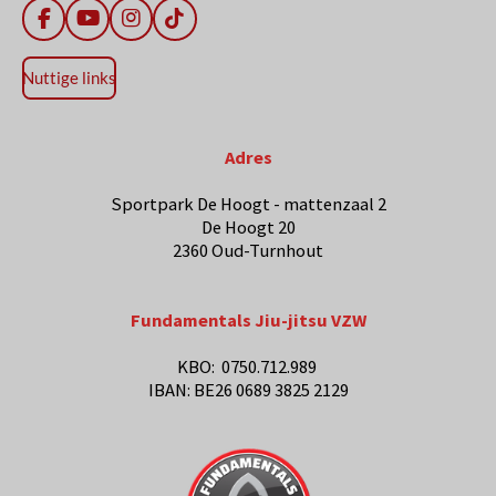
F
Y
I
T
a
o
n
i
c
u
s
k
Nuttige links
e
T
t
T
b
u
a
o
o
b
g
k
o
e
r
Adres
k
a
m
Sportpark De Hoogt - mattenzaal 2
De Hoogt 20
2360 Oud-Turnhout
Fundamentals Jiu-jitsu VZW
KBO: 0750.712.989
IBAN: BE26 0689 3825 2129